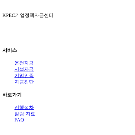
K
PEC
기업정책자금센터
인천 연수구 인천타워대로 301 센텀하이브 A동
연락처: 010-2466-4800
서비스
운전자금
시설자금
기업인증
자금진단
바로가기
진행절차
알림·자료
FAQ
지금 바로 전화 상담받으세요