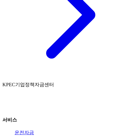
K
PEC
기업정책자금센터
인천 연수구 인천타워대로 301 센텀하이브 A동
연락처: 010-2466-4800
서비스
운전자금