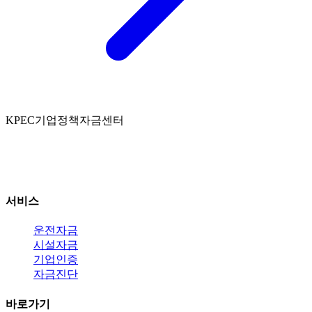
K
PEC
기업정책자금센터
인천 연수구 인천타워대로 301 센텀하이브 A동
연락처: 010-2466-4800
서비스
운전자금
시설자금
기업인증
자금진단
바로가기