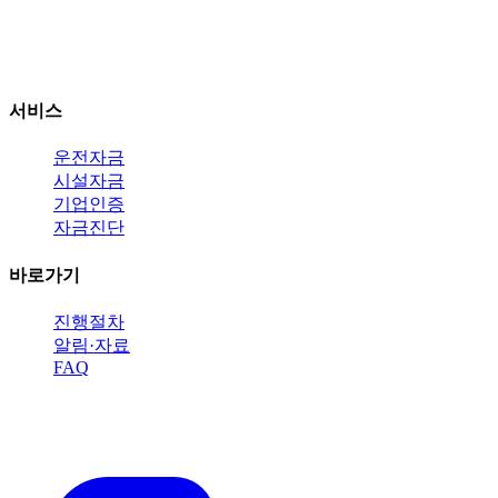
인천 연수구 인천타워대로 301 센텀하이브 A동
연락처: 010-2466-4800
서비스
운전자금
시설자금
기업인증
자금진단
바로가기
진행절차
알림·자료
FAQ
지금 바로 전화 상담받으세요